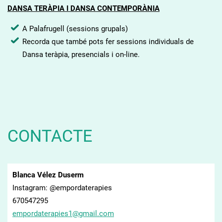
TERÀPIES ENERGÈTIQUES I PSICO-
DANSA TERÀPIA I DANSA CONTEMPORÀNIA
CORPORALS/ CONSCIÈNCIA
A Palafrugell (sessions grupals)
CORPORAL I CREATIVA.
Recorda que també pots fer sessions individuals de
Dansa teràpia, presencials i on-line.
CONTACTE
Blanca Vélez Duserm
Instagram: @empordaterapies
670547295
empordat
erapies1
@gmail.c
om