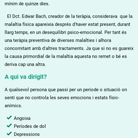
TERÀPIES ENERGÈTIQUES I PSICO-
mínim de quinze dies.
CORPORALS/ CONSCIÈNCIA
El Dct. Edwar Bach, creador de la teràpia, considerava que la
CORPORAL I CREATIVA.
malaltia física apareixia després d'haver estat present, durant
llarg temps, en un desequilibri psico-emocional. Per tant és
una teràpia preventiva de diverses malalties i alhora
concomitant amb d'altres tractaments. Ja que si no es guareix
la causa primordial de la malaltia aquesta no remet o bé es
deriva cap una altra.
A qui va dirigit?
A qualsevol persona que passi per un periode o situació on
senti que no controla les seves emocions i estats físic-
anímics.
Angoixa
Períodes de dol
Depressions