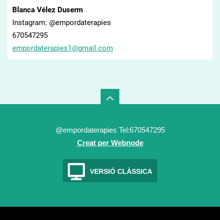
Blanca Vélez Duserm
Instagram: @empordaterapies
670547295
empordat
erapies1
@gmail.c
om
@empordaterapies Tel:670547295
Creat per Webnode
VERSIÓ CLÀSSICA